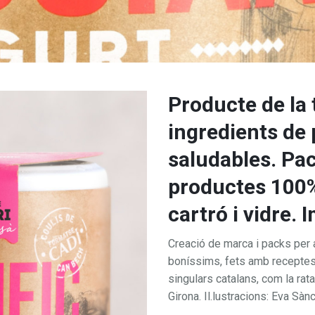
Producte de la 
ingredients de 
saludables. Pa
productes 100%
cartró i vidre. 
Creació de marca i packs per a
boníssims, fets amb receptes
singulars catalans, com la rata
Girona. Il.lustracions: Eva Sà