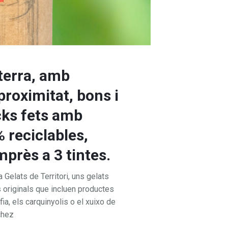
terra, amb
proximitat, bons i
cks fets amb
 reciclables,
Imprès a 3 tintes.
 Gelats de Territori, uns gelats
 originals que incluen productes
fia, els carquinyolis o el xuixo de
nchez